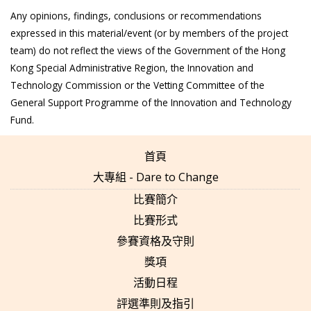
Any opinions, findings, conclusions or recommendations
expressed in this material/event (or by members of the project
team) do not reflect the views of the Government of the Hong
Kong Special Administrative Region, the Innovation and
Technology Commission or the Vetting Committee of the
General Support Programme of the Innovation and Technology
Fund.
首頁
大專組 - Dare to Change
比賽簡介
比賽形式
參賽資格及守則
獎項
活動日程
評選準則及指引