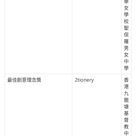
華
女
學
校
聖
保
羅
男
女
中
學
最佳創意理念獎
2tionery
香
港
九
龍
塘
基
督
教
中