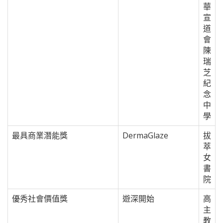
華
宣
道
會
陳
瑞
芝
紀
念
中
學
最具商業潛能獎
DermaGlaze
拔
萃
女
書
院
優秀社會價值獎
遊深開始
高
主
教