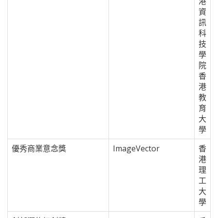
港
資
訊
科
技
學
院
香
港
教
育
大
學
優秀商業意念獎
ImageVector
香
港
理
工
大
學