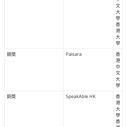
文
大
學
香
港
大
學
銀奬
Palsara
香
港
中
文
大
學
銅奬
SpeakAble HK
香
港
大
學
香