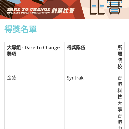
得獎名單
大專組 - Dare to Change
得獎隊伍
所
奬項
屬
院
校
金奬
Syntrak
香
港
科
技
大
學
香
港
中