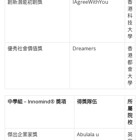
創新潛能初創獎
IAgreeWithYou
香
港
科
技
大
學
優秀社會價值獎
Dreamers
香
港
都
會
大
學
中學組 – Innomind® 奬項
得獎隊伍
所
屬
院
校
傑出企業家獎
Abulala u
英