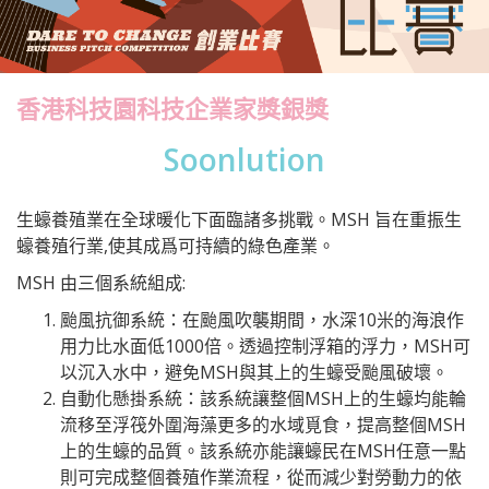
香港科技園科技企業家獎銀獎
Soonlution
生蠔養殖業在全球暖化下面臨諸多挑戰。MSH 旨在重振生
蠔養殖行業,使其成爲可持續的綠色產業。
MSH 由三個系統組成:
颱風抗御系統：在颱風吹襲期間，水深10米的海浪作
用力比水面低1000倍。透過控制浮箱的浮力，MSH可
以沉入水中，避免MSH與其上的生蠔受颱風破壞。
自動化懸掛系統：該系統讓整個MSH上的生蠔均能輪
流移至浮筏外圍海藻更多的水域覓食，提高整個MSH
上的生蠔的品質。該系統亦能讓蠔民在MSH任意一點
則可完成整個養殖作業流程，從而減少對勞動力的依