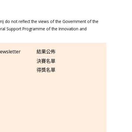
m) do not reflect the views of the Government of the
eral Support Programme of the Innovation and
ewsletter
結果公佈
決賽名單
得獎名單