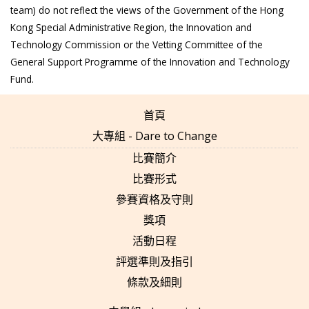
team) do not reflect the views of the Government of the Hong
Kong Special Administrative Region, the Innovation and
Technology Commission or the Vetting Committee of the
General Support Programme of the Innovation and Technology
Fund.
首頁
大專組 - Dare to Change
比賽簡介
比賽形式
參賽資格及守則
獎項
活動日程
評選準則及指引
條款及細則