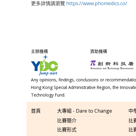
更多詳情請瀏覽
https://www.phomedics.co/
主辦機構
資助機構
Any opinions, findings, conclusions or recommendation
Hong Kong Special Administrative Region, the Innova
Technology Fund.
首頁
大專組 - Dare to Change
中學
比賽簡介
比
比賽形式
比