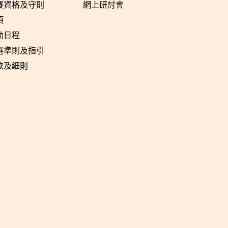
賽資格及守則
網上研討會
項
動日程
選準則及指引
款及細則