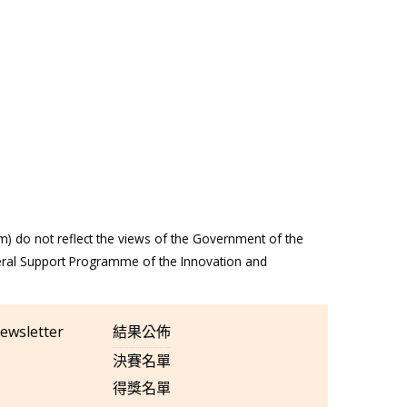
m) do not reflect the views of the Government of the
eral Support Programme of the Innovation and
ewsletter
結果公佈
決賽名單
得獎名單