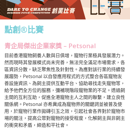
點創®比賽
青企局傑出企業家獎 – Petsonal
目前香港寵物飼養人數與日俱增，寵物行業極具發展潛力。
然而現時其發展模式尚未完善，無法完全滿足市場需求，各
區資訊分散，缺乏聚焦性及針對性。為應對該行業的持續發
展趨勢，Petsonal 以自發應用程式的方式整合各區寵物友
善設施資訊、為飼主提供互動平台、協助尋找走失寵物等，
給予他們全方位的服務，彌補現階段寵物業的不足。透過飼
主間的互利互助，促進全港寵物主人之間的聯繫，建立良性
關係網。Petsonal 亦希冀成為寵物界的關鍵詞並被普及使
用，於寵物行業作拋磚引玉之效，引起社會各界對於寵物市
場的關注，提高公眾對寵物的接受程度，化解飼主與非飼主
的衝突和矛盾，締造和平社會。