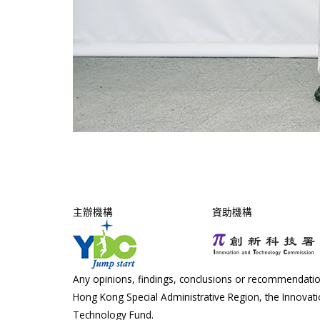
主辦機構
資助機構
Any opinions, findings, conclusions or recommendation
Hong Kong Special Administrative Region, the Innova
Technology Fund.