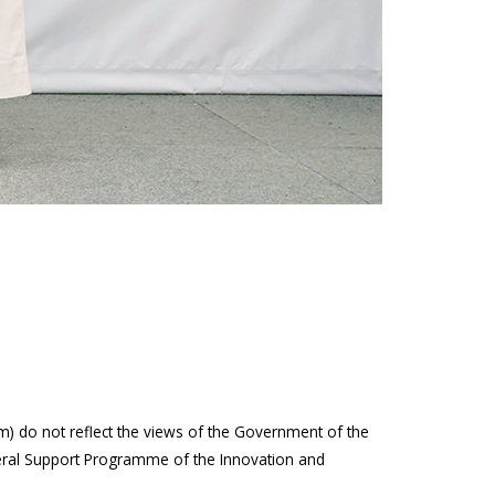
m) do not reflect the views of the Government of the
eral Support Programme of the Innovation and