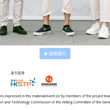
個案展示
全力支持
s expressed in this material/event (or by members of the project tea
tion and Technology Commission or the Vetting Committee of the Gen