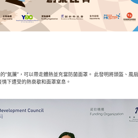
個涼爽的“氣簾”，可以帶走體熱並充當防菌面罩。 此發明將頭盔、
疫情下遭受的熱衰歇和面罩窒息。