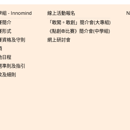
組 - Innomind
線上活動報名
N
賽簡介
「敢闖。敢創」簡介會(大專組)
賽形式
《點創®比賽》簡介會(中學組)
賽資格及守則
網上研討會
項
動日程
選準則及指引
款及細則